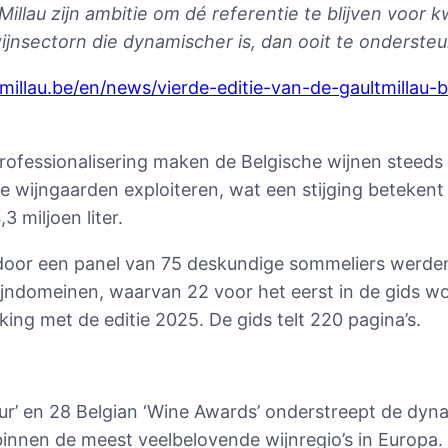
illau zijn ambitie om dé referentie te blijven voor k
ijnsectorn die dynamischer is, dan ooit te ondersteu
millau.be/en/news/vierde-editie-van-de-gaultmillau-
ofessionalisering maken de Belgische wijnen steeds 
e wijngaarden exploiteren, wat een stijging betekent
 miljoen liter.
door een panel van 75 deskundige sommeliers werden
 wijndomeinen, waarvan 22 voor het eerst in de gid
jking met de editie 2025. De gids telt 220 pagina’s.
r’ en 28 Belgian ‘Wine Awards’ onderstreept de dyna
innen de meest veelbelovende wijnregio’s in Europa.