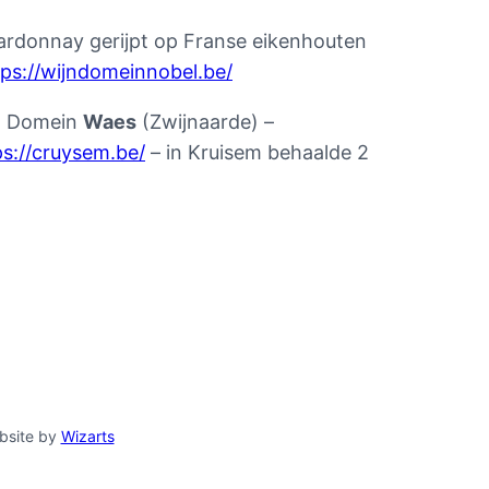
rdonnay gerijpt op Franse eikenhouten
tps://wijndomeinnobel.be/
n. Domein
Waes
(Zwijnaarde) –
ps://cruysem.be/
– in Kruisem behaalde 2
bsite by
Wizarts