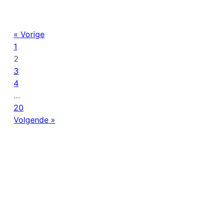
« Vorige
1
2
3
4
…
20
Volgende »